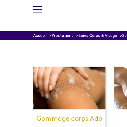
Accueil
Prestations
Soins Corps & Visage
So
Gommage corps Ado