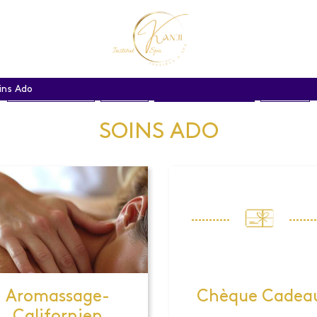
ins Ado
LES OFFRES DE L'ETE
INSTITUT
SOINS CORPS & VISAGE
SOINS SPA
SOINS ADO
Aromassage-
Chèque Cadea