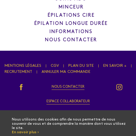
MINCEUR
ÉPILATIONS CIRE
ÉPILATION LONGUE DURÉE
INFORMATIONS
NOUS CONTACTER
MENTIONS LÉGALES
CGV
PLAN DU SITE
EN SAVOIR +
RECRUTEMENT
ANNULER MA COMMANDE
NOUS CONTACTER
ESPACE COLLABORATEUR
,
Site by Kyxar
Ideosens
, rendez-vous en ligne, gestion stock, gestion spa urbain, spa hôtelier, crm, erp
webdesign > creation web > developpement > SEO
Nous utilisons des cookies afin de nous permettre de nous
souvenir de vous et de comprendre la manière dont vous utilisez
le site.
En savoir plus ›