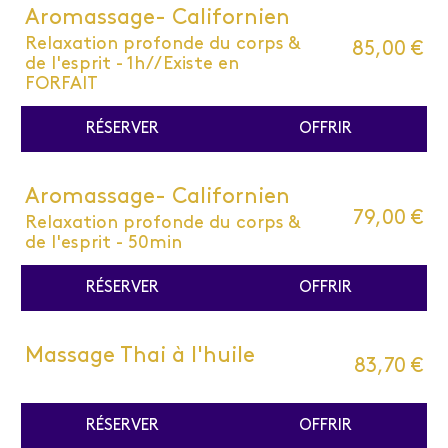
Aromassage- Californien
Relaxation profonde du corps &
85,00 €
de l'esprit - 1h//Existe en
FORFAIT
RÉSERVER
OFFRIR
Aromassage- Californien
79,00 €
Relaxation profonde du corps &
de l'esprit - 50min
RÉSERVER
OFFRIR
Massage Thai à l'huile
83,70 €
RÉSERVER
OFFRIR