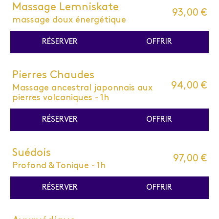
Massage Lemniskate
93,00 €
massage doux énergétique
RÉSERVER
OFFRIR
Pierres Chaudes
94,00 €
Massage ancestral japonnais aux
pierres volcaniques - 1h
RÉSERVER
OFFRIR
Suédois
97,00 €
Profond & Tonique - 1h
RÉSERVER
OFFRIR