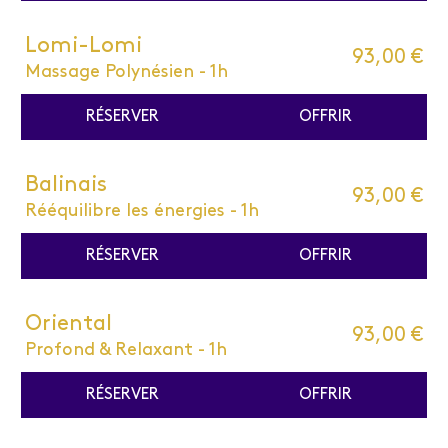
Lomi-Lomi
93,00 €
Massage Polynésien - 1h
RÉSERVER
OFFRIR
Balinais
93,00 €
Rééquilibre les énergies - 1h
RÉSERVER
OFFRIR
Oriental
93,00 €
Profond & Relaxant - 1h
RÉSERVER
OFFRIR