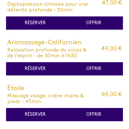
47,00 €
Digitopression chinoise pour une
détente profonde - 30min
RÉSERVER
OFFRIR
Aromassage-Californien
49,00 €
Relaxation profonde du corps &
de l'esprit - de 30min à 1h30
RÉSERVER
OFFRIR
Étoile
69,00 €
Massage visage, crâne mains &
pieds - 45min
RÉSERVER
OFFRIR